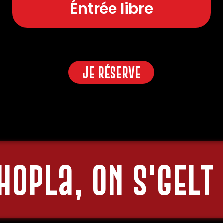
Éntrée libre
Pour les Kneckes, les Màmme et les Pàppe, y e
monde ! Côté boissons, 
bières artisanales
,
et boissons sans alcool, tout est là pour se r
Je réserve
Alors, e GÜeter à tous !
Hopla, on s'gelt 